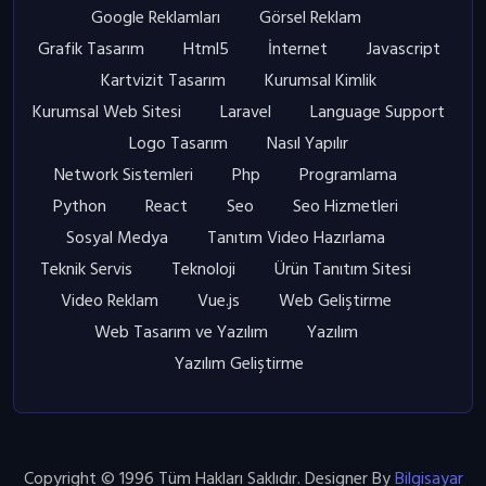
Google Reklamları
Görsel Reklam
Grafik Tasarım
Html5
İnternet
Javascript
Kartvizit Tasarım
Kurumsal Kimlik
Kurumsal Web Sitesi
Laravel
Language Support
Logo Tasarım
Nasıl Yapılır
Network Sistemleri
Php
Programlama
Python
React
Seo
Seo Hizmetleri
Sosyal Medya
Tanıtım Video Hazırlama
Teknik Servis
Teknoloji
Ürün Tanıtım Sitesi
Video Reklam
Vue.js
Web Geliştirme
Web Tasarım ve Yazılım
Yazılım
Yazılım Geliştirme
Copyright © 1996 Tüm Hakları Saklıdır. Designer By
Bilgisayar