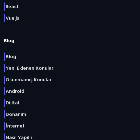
React
Vue.js
Blog
Blog
Yeni Eklenen Konular
Okunmamış Konular
Android
Dijital
Donanım
İnternet
Nasıl Yapılır