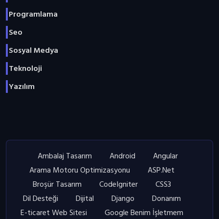
Programlama
Seo
Sosyal Medya
Teknoloji
Yazılım
Ambalaj Tasarım
Android
Angular
Arama Motoru Optimizasyonu
ASP.Net
Broşür Tasarım
CodeIgniter
CSS3
Dil Desteği
Dijital
Django
Donanım
E-ticaret Web Sitesi
Google Benim İşletmem