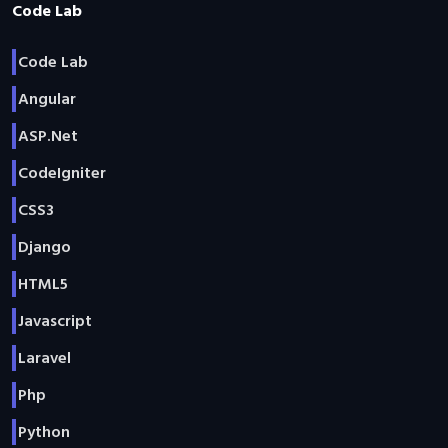
Code Lab
Code Lab
Angular
ASP.Net
CodeIgniter
CSS3
Django
HTML5
Javascript
Laravel
Php
Python